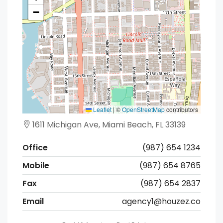
−
Leaflet
|
©
OpenStreetMap
contributors
1611 Michigan Ave, Miami Beach, FL 33139
Office
(987) 654 1234
Mobile
(987) 654 8765
Fax
(987) 654 2837
Email
agency1@houzez.co